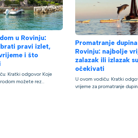
odom u Rovinju:
Promatranje dupina
rati pravi izlet,
Rovinju: najbolje vr
vrijeme i što
zalazak ili izlazak s
i
očekivati
ču: Kratki odgovor Koje
U ovom vodiču: Kratki odgov
 brodom možete rez...
vrijeme za promatranje dupina