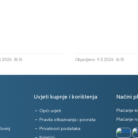
4.2026. 18:16
Objavljeno: 9.3.2026. 16:15
Uvjeti kupnje i korištenja
Načini p
Plaćanje 
Opći uvjeti
Plaćanje na
Pravila otkazivanja i povrata
ovinj
Privatnost podataka
Kolačići