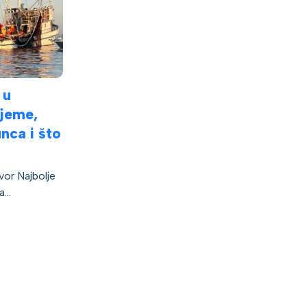
 u
ijeme,
unca i što
or Najbolje
...