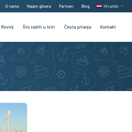
O nama
Najam glisera
Partneri
Blog
Hrvatski
 Rovinj
Što raditi u Istri
Česta pitanja
Kontakt