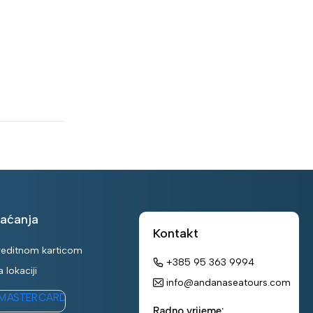
laćanja
Kontakt
kreditnom karticom
+385 95 363 9994
 lokaciji
info@andanaseatours.com
Radno vrijeme: