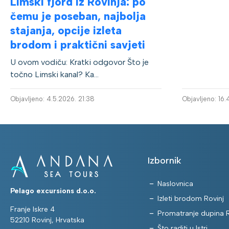
Limski fjord iz Rovinja: po
čemu je poseban, najbolja
stajanja, opcije izleta
brodom i praktični savjeti
U ovom vodiču: Kratki odgovor Što je
točno Limski kanal? Ka...
Objavljeno: 4.5.2026. 21:38
Objavljeno: 16.
Izbornik
Naslovnica
Pelago excursions d.o.o.
Izleti brodom Rovinj
Franje Iskre 4
Promatranje dupina R
52210 Rovinj, Hrvatska
Što raditi u Istri