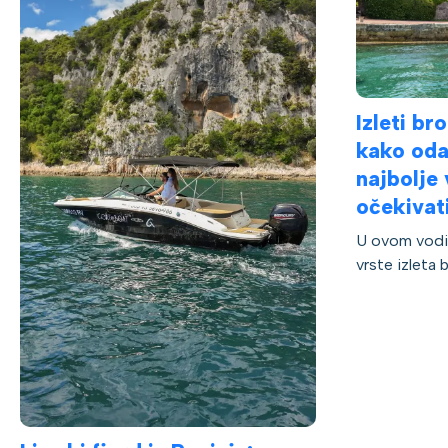
Izleti br
kako odab
najbolje 
očekivat
U ovom vodi
vrste izleta