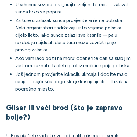
U vrhuncu sezone osigurajte željeni termin — zalazak
sunca brzo se popuni.
Za ture u zalazak sunca provjerite vrijeme polaska.
Neki organizatori zadržavaju isto vrijeme polaska
cijelo ljeto, iako sunce zalazi sve kasnije — pa u
razdoblju najdužih dana tura može završiti prije
pravog zalaska.
Ako vam lako pozli na moru: odaberite dan sa slabijim
vjetrom i uzmite tabletu protiv mučnine prije polaska.
Još jednom provjerite lokaciju ukrcaja i dođite malo
ranije — najčešća pogreška je kašnjenje ili odlazak na
pogrešno mjesto.
Gliser ili veći brod (što je zapravo
bolje?)
U Rovinju ćete vidjeti sve, od malih glisera do većih