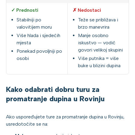
✓ Prednosti
✗ Nedostaci
Stabilniji po
Teže se približava i
valovitijem moru
brzo manevrira
Više hlada i sjedećih
Manje osobno
mjesta
iskustvo — vodič
govori velikoj skupini
Ponekad povoljniji po
osobi
Više putnika = više
buke u blizini dupina
Kako odabrati dobru turu za
promatranje dupina u Rovinju
Ako uspoređujete ture za promatranje dupina u Rovinju,
usredotočite se na: