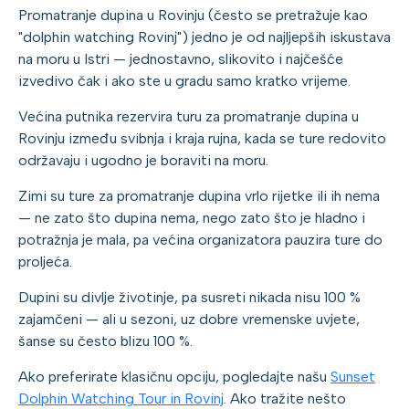
Promatranje dupina u Rovinju (često se pretražuje kao
"dolphin watching Rovinj") jedno je od najljepših iskustava
na moru u Istri — jednostavno, slikovito i najčešće
izvedivo čak i ako ste u gradu samo kratko vrijeme.
Većina putnika rezervira turu za promatranje dupina u
Rovinju između svibnja i kraja rujna, kada se ture redovito
održavaju i ugodno je boraviti na moru.
Zimi su ture za promatranje dupina vrlo rijetke ili ih nema
— ne zato što dupina nema, nego zato što je hladno i
potražnja je mala, pa većina organizatora pauzira ture do
proljeća.
Dupini su divlje životinje, pa susreti nikada nisu 100 %
zajamčeni — ali u sezoni, uz dobre vremenske uvjete,
šanse su često blizu 100 %.
Ako preferirate klasičnu opciju, pogledajte našu
Sunset
Dolphin Watching Tour in Rovinj
. Ako tražite nešto