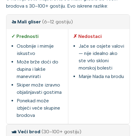
brodova s 30–100+ gostiju. Evo iskrene razlike:
🚤 Mali gliser
(6–12 gostiju)
✓ Prednosti
✗ Nedostaci
Osobnije i mirnije
Jače se osjete valovi
iskustvo
— nije idealno ako
ste vrlo skloni
Može brže doći do
morskoj bolesti
dupina i lakše
manevrirati
Manje hlada na brodu
Skiper može izravno
objašnjavati gostima
Ponekad može
izbjeći veće skupine
brodova
🛥️ Veći brod
(30–100+ gostiju)