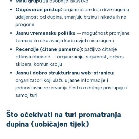
Malu grupu
za osobnije iskustvo
Odgovoran pristup:
organizatore koji drže sigurnu
udaljenost od dupina, smanjuju brzinu i nikada ih ne
progone
Jasnu vremensku politiku
— mogućnost promjene
termina ili otkazivanja kada uvjeti nisu sigurni
Recenzije (čitane pametno):
pažljivo čitanje
otkriva obrasce — organizaciju, sigurnost, odnos
skipera, komunikaciju
Jasnu i dobro strukturiranu web-stranicu:
organizatori koji ulažu u jasne informacije i
jednostavnu rezervaciju često ozbiljnije pristupaju i
samoj turi
Što očekivati na turi promatranja
dupina (uobičajen tijek)