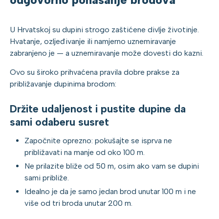
U Hrvatskoj su dupini strogo zaštićene divlje životinje.
Hvatanje, ozljeđivanje ili namjerno uznemiravanje
zabranjeno je — a uznemiravanje može dovesti do kazni.
Ovo su široko prihvaćena pravila dobre prakse za
približavanje dupinima brodom:
Držite udaljenost i pustite dupine da
sami odaberu susret
Započnite oprezno: pokušajte se isprva ne
približavati na manje od oko 100 m.
Ne prilazite bliže od 50 m, osim ako vam se dupini
sami približe.
Idealno je da je samo jedan brod unutar 100 m i ne
više od tri broda unutar 200 m.