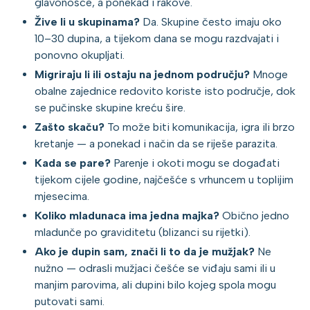
glavonošce, a ponekad i rakove.
Žive li u skupinama?
Da. Skupine često imaju oko
10–30 dupina, a tijekom dana se mogu razdvajati i
ponovno okupljati.
Migriraju li ili ostaju na jednom području?
Mnoge
obalne zajednice redovito koriste isto područje, dok
se pučinske skupine kreću šire.
Zašto skaču?
To može biti komunikacija, igra ili brzo
kretanje — a ponekad i način da se riješe parazita.
Kada se pare?
Parenje i okoti mogu se događati
tijekom cijele godine, najčešće s vrhuncem u toplijim
mjesecima.
Koliko mladunaca ima jedna majka?
Obično jedno
mladunče po graviditetu (blizanci su rijetki).
Ako je dupin sam, znači li to da je mužjak?
Ne
nužno — odrasli mužjaci češće se viđaju sami ili u
manjim parovima, ali dupini bilo kojeg spola mogu
putovati sami.