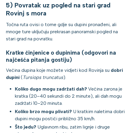
5) Povratak uz pogled na stari grad
Rovinj s mora
Točna ruta ovisi o tome gdje su dupini pronađeni, ali
mnoge ture uključuju prekrasan panoramski pogled na
stari grad na povratku.
Kratke činjenice o dupinima (odgovori na
najčešća pitanja gostiju)
Većina dupina koje možete vidjeti kod Rovinja su
dobri
dupini
(
Tursiops truncatus
).
Koliko dugo mogu zadržati dah?
Većina zarona je
kratka (20–40 sekundi do 2 minute), ali dah mogu
zadržati 10–20 minuta.
Koliko brzo mogu plivati?
U kratkim naletima dobri
dupini mogu postići približno 35 km/h.
Što jedu?
Uglavnom ribu, zatim lignje i druge