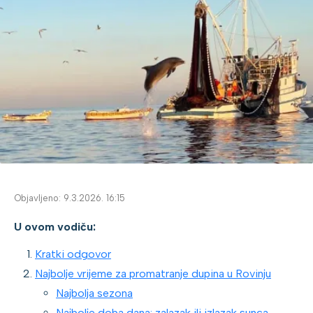
Objavljeno: 9.3.2026. 16:15
U ovom vodiču:
Kratki odgovor
Najbolje vrijeme za promatranje dupina u Rovinju
Najbolja sezona
Najbolje doba dana: zalazak ili izlazak sunca