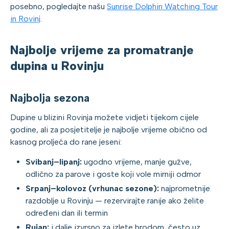
posebno, pogledajte našu
Sunrise Dolphin Watching Tour
in Rovinj
.
Najbolje vrijeme za promatranje
dupina u Rovinju
Najbolja sezona
Dupine u blizini Rovinja možete vidjeti tijekom cijele
godine, ali za posjetitelje je najbolje vrijeme obično od
kasnog proljeća do rane jeseni:
Svibanj–lipanj:
ugodno vrijeme, manje gužve,
odlično za parove i goste koji vole mirniji odmor
Srpanj–kolovoz (vrhunac sezone):
najprometnije
razdoblje u Rovinju — rezervirajte ranije ako želite
određeni dan ili termin
Rujan:
i dalje izvrsno za izlete brodom, često uz