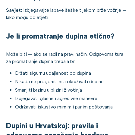
Savjet:
Izbjegavajte labave šešire tijekom brže vožnje —
lako mogu odletjeti.
Je li promatranje dupina etično?
Može biti — ako se radi na pravi način. Odgovorna tura
za promatranje dupina trebala bi:
Držati sigurnu udaljenost od dupina
Nikada ne progoniti niti okruživati dupine
Smanjiti brzinu u blizini životinja
Izbjegavati glasne i agresivne manevre
Održavati iskustvo mirnim i punim poštovanja
Dupini u Hrvatskoj: pravila i
odgovorno ponašanje brodova