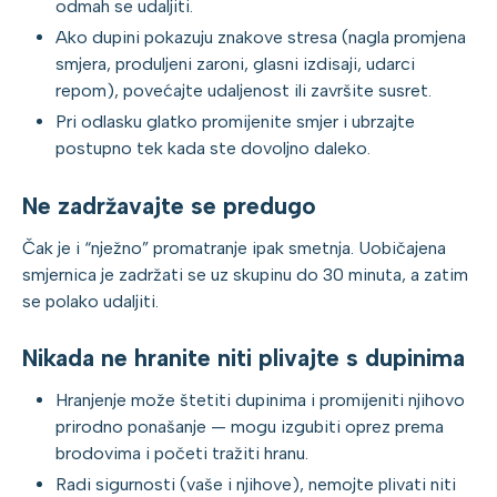
odmah se udaljiti.
Ako dupini pokazuju znakove stresa (nagla promjena
smjera, produljeni zaroni, glasni izdisaji, udarci
repom), povećajte udaljenost ili završite susret.
Pri odlasku glatko promijenite smjer i ubrzajte
postupno tek kada ste dovoljno daleko.
Ne zadržavajte se predugo
Čak je i “nježno” promatranje ipak smetnja. Uobičajena
smjernica je zadržati se uz skupinu do 30 minuta, a zatim
se polako udaljiti.
Nikada ne hranite niti plivajte s dupinima
Hranjenje može štetiti dupinima i promijeniti njihovo
prirodno ponašanje — mogu izgubiti oprez prema
brodovima i početi tražiti hranu.
Radi sigurnosti (vaše i njihove), nemojte plivati niti