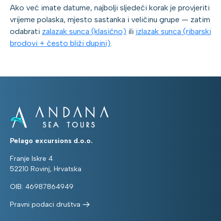
Ako već imate datume, najbolji sljedeći korak je provjeriti
vrijeme polaska, mjesto sastanka i veličinu grupe — zatim
odabrati
zalazak sunca (klasično)
ili
izlazak sunca (ribarski
brodovi + često bliži dupini)
.
Pelago excursions d.o.o.
Franje Iskre 4
52210 Rovinj, Hrvatska
OIB: 46987864949
Pravni podaci društva