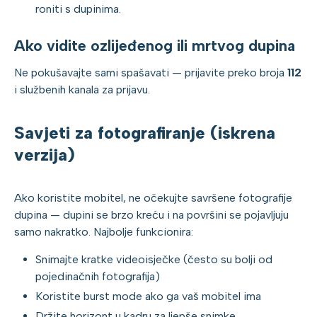
roniti s dupinima.
Ako vidite ozlijeđenog ili mrtvog dupina
Ne pokušavajte sami spašavati — prijavite preko broja
112
i službenih kanala za prijavu.
Savjeti za fotografiranje (iskrena
verzija)
Ako koristite mobitel, ne očekujte savršene fotografije
dupina — dupini se brzo kreću i na površini se pojavljuju
samo nakratko. Najbolje funkcionira:
Snimajte kratke videoisječke (često su bolji od
pojedinačnih fotografija)
Koristite burst mode ako ga vaš mobitel ima
Držite horizont u kadru za ljepše snimke