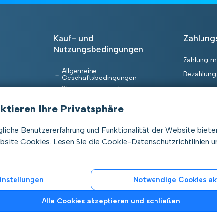
Kauf- und
Zahlun
Nutzungsbedingungen
Zahlung mi
Allgemeine
Bezahlung
Geschäftsbedingungen
Stornierungs- und
Erstattungsrichtlinie
trien
Datenschutz
ktieren Ihre Privatsphäre
en
Cookies
liche Benutzererfahrung und Funktionalität der Website biete
site Cookies. Lesen Sie die Cookie-Datenschutzrichtlinien un
instellungen
Notwendige Cookies ak
Alle Cookies akzeptieren und schließen