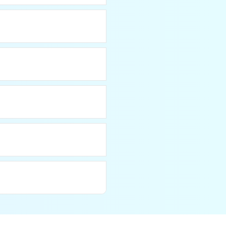
ichzeitig dein Guide ist,
on statt, die auch für
sserdusche und einem
eit sorgen, sondern auch
 dem Meer.
nehmen.
te Jacke
mitzubringen, da