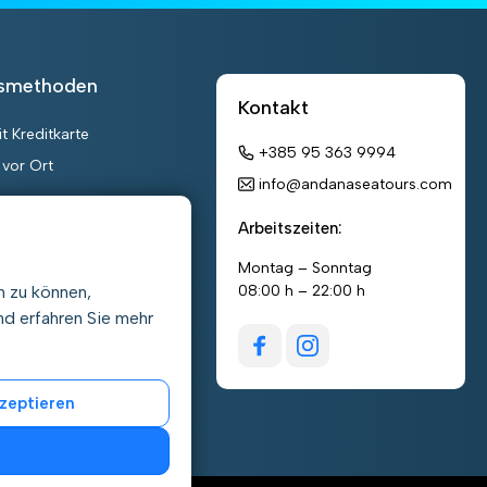
gsmethoden
Kontakt
t Kreditkarte
+385 95 363 9994
 vor Ort
info@andanaseatours.com
Arbeitszeiten:
Montag – Sonntag
n zu können,
08:00 h – 22:00 h
d erfahren Sie mehr
zeptieren