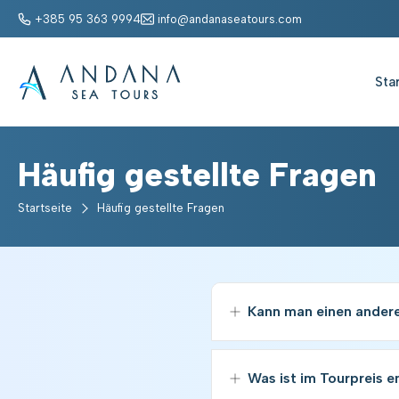
+385 95 363 9994
info@andanaseatours.com
Star
Häufig gestellte Fragen
Startseite
Häufig gestellte Fragen
Kann man einen andere
Zusätzliche Treffpunkt
nach dem 10. Septembe
Was ist im Tourpreis e