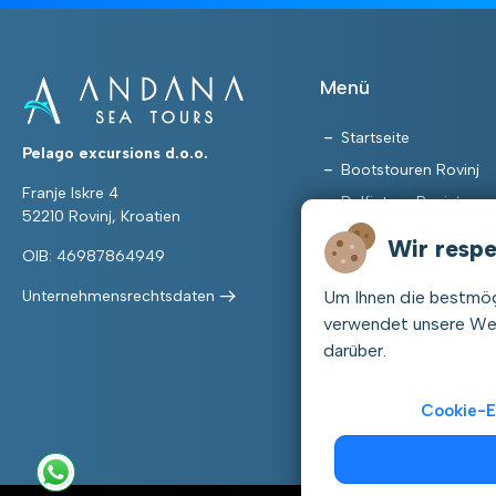
Menü
Startseite
Pelago excursions d.o.o.
Bootstouren Rovinj
Franje Iskre 4
Delfintour Rovinj
52210 Rovinj, Kroatien
Unternehmungen in Is
Wir respe
OIB: 46987864949
Häufig gestellte Frag
Um Ihnen die bestmög
Unternehmensrechtsdaten
Kontakt
verwendet unsere Web
darüber.
Cookie-E